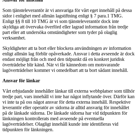
Som tjänsteleverantör är vi ansvariga för vårt eget innehåll på dessa
sidor i enlighet med allmän lagstiftning enligt § 7 para.1 TMG.
Enligt §§ 8 till 10 TMG är vi som tjänsteleverantör dock inte
skyldiga att övervaka överförd eller lagrad information från tredje
part eller att undersöka omständigheter som tyder på olaglig
verksamhet.
Skyldigheter att ta bort eller blockera användningen av information
enligt allmän lag förblir opåverkade. Ansvar i detta avseende är dock
endast möjligt från och med den tidpunkt då en konkret juridisk
överträdelse blir känd. När vi får kännedom om motsvarande
lagöverträdelser kommer vi omedelbart att ta bort sådant innehåll.
Ansvar för länkar
Vårt erbjudande innehåller länkar till externa webbplatser som tillhör
tredje part, vars innehåll vi inte har något inflytande över. Därför kan
vi inte ta på oss något ansvar för detta externa innehåll. Respektive
leverantör eller operatör av sidorna är alltid ansvarig för innehållet
på de länkade sidorna. De länkade sidorna har vid tidpunkten för
länkningen kontrollerats med avseende på eventuella
lagöverträdelser. Olagligt innehåll kunde inte identifieras vid
tidpunkten för länkningen.