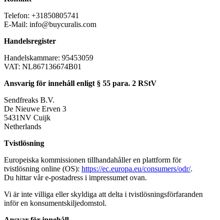
Telefon: +31850805741
E-Mail:
info@buycuralis.com
Handelsregister
Handelskammare: 95453059
VAT: NL867136674B01
Ansvarig för innehåll enligt § 55 para. 2 RStV
Sendfreaks B.V.
De Nieuwe Erven 3
5431NV Cuijk
Netherlands
Tvistlösning
Europeiska kommissionen tillhandahåller en plattform för
tvistlösning online (OS):
https://ec.europa.eu/consumers/odr/
.
Du hittar vår e-postadress i impressumet ovan.
Vi är inte villiga eller skyldiga att delta i tvistlösningsförfaranden
inför en konsumentskiljedomstol.
Ansvar för innehåll