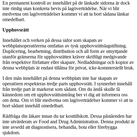
En permanent kontroll av innehållet på de länkade sidorna är dock
inte rimlig utan konkreta bevis på lagöverträdelse. När vi blir
medvetna om lagöverträdelser kommer vi att ta bort sådana länkar
omedelbart.
Upphovsrätt
Innehållet och verken på dessa sidor som skapats av
webbplatsoperatörerna omfattas av tysk upphovsrättslagstiftning.
Duplicering, bearbetning, distribution och all form av utnyttjande
utanför gränserna för upphovsrätten kräver skriftligt medgivande
från respektive författare eller skapare. Nedladdningar och kopior av
denna webbplats är endast tillåtna för privat, icke-kommersiellt bruk.
I den mån innehållet på denna webbplats inte har skapats av
operatören respekteras tredje parts upphovsrätt. I synnerhet innehåll
från tredje part är markerat som sådant. Om du ändå skulle få
kännedom om ett upphovsrättsintrång ber vi dig att informera oss
om detta. Om vi blir medvetna om lagöverträdelser kommer vi att ta
bort sådant innehåll omedelbart.
Rådfråga din läkare innan du tar kosttillskott. Dessa påståenden har
inte utvärderats av Food and Drug Administration. Denna produkt är
inte avsedd att diagnostisera, behandla, bota eller förebygga
sjukdom.